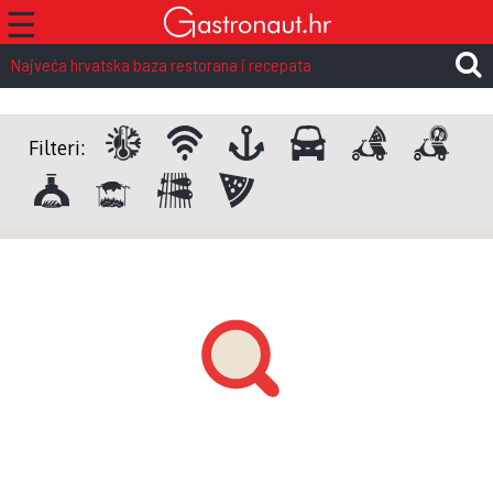
☰
Najveća hrvatska baza restorana i recepata
Filteri: