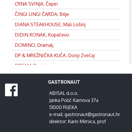
CRNA SVINJA, Čepin
ČINGI LINGI ČARDA, Bilje
DIANA STEAKHOUSE, Mali Lošinj
DIDIN KONAK, Kopačevo
DOMINO, Dramalj
DP & MREŽNIČKA KUĆA, Donji Zvečaj
DREAM, Rovinj
DVOR, Split
GASTRONAUT
EDEN, Satnica
ABISAL d.o.o.
FRANKOPAN, Ogulin
Janka Polić Kamova 37a
GANEUM, Lovran
51000 RIJEKA
e-mail:
gastronaut@gastronaut.hr
GOSPOJA, Vrbnik
direktor:
Karin Mimica
, prof
GRADINA, Josipdol