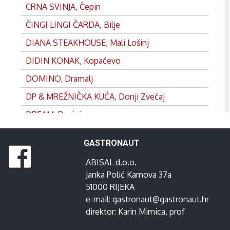
CRNA SVINJA, Čepin
ČINGI LINGI ČARDA, Bilje
DIANA STEAKHOUSE, Mali Lošinj
DIDIN KONAK, Kopačevo
DOMINO, Dramalj
DP & MREŽNIČKA KUĆA, Donji Zvečaj
DREAM, Rovinj
DVOR, Split
GASTRONAUT
EDEN, Satnica
ABISAL d.o.o.
FRANKOPAN, Ogulin
Janka Polić Kamova 37a
GANEUM, Lovran
51000 RIJEKA
e-mail:
gastronaut@gastronaut.hr
GOSPOJA, Vrbnik
direktor:
Karin Mimica
, prof
GRADINA, Josipdol