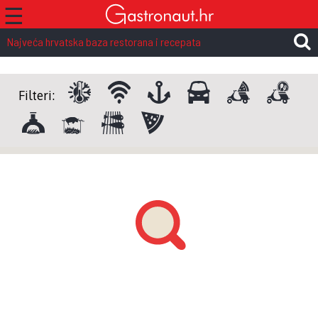
☰
Najveća hrvatska baza restorana i recepata
Filteri: